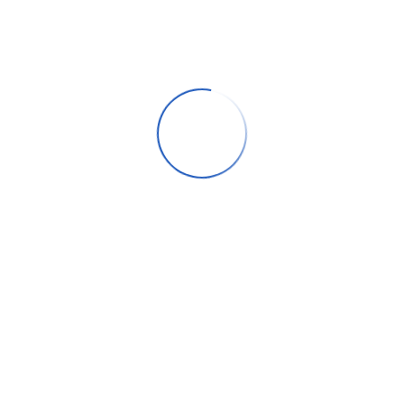
Контекстная реклама неразрывно связана с содержанием
страницы, на которой показывается. Так как рекламное
сообщение появляется именно в тот момент, когда
пользователь заинтересован в его информации.
Эффективность такой рекламы намного выше обычной.
Это единственный гарантированный способ видеть свой
сайт на первых местах в выдаче поисковой системы.
Действуя выборочно, контекстная реклама предлагается
лишь тем пользователям интернета, которые прямо или